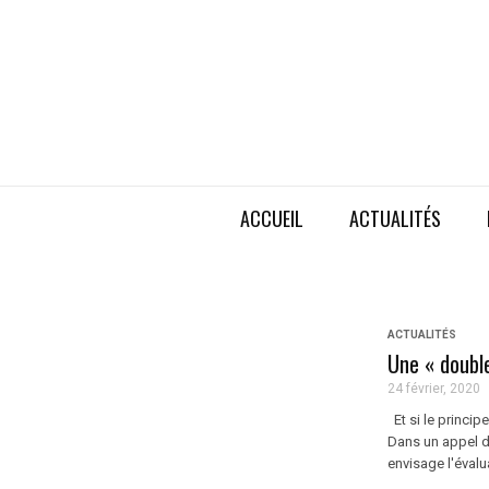
ACCUEIL
ACTUALITÉS
ACTUALITÉS
Une « double
24 février, 2020
Et si le princip
Dans un appel d’
envisage l'évalua