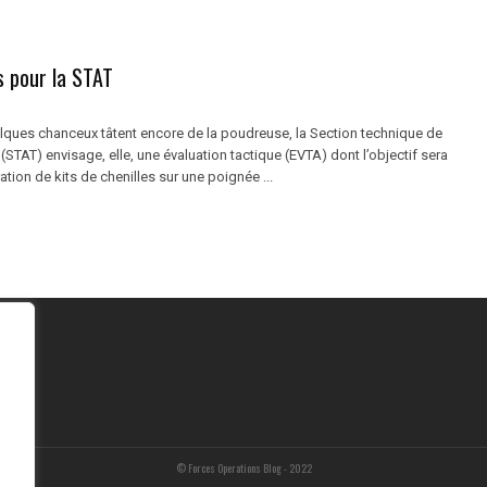
s pour la STAT
elques chanceux tâtent encore de la poudreuse, la Section technique de
 (STAT) envisage, elle, une évaluation tactique (EVTA) dont l’objectif sera
ration de kits de chenilles sur une poignée ...
© Forces Operations Blog - 2022