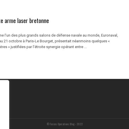
te arme laser bretonne
 l’un des plus grands salons de défense navale au monde, Euronaval,
au 21 octobre à Paris-Le Bourget, présentait néanmoins quelques «
res » justifiées par l’étroite synergie opérant entre ...
© Forces Operations Blog - 2022