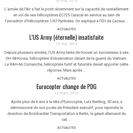
30 mai, 2013
L’armée de l’Air a fait le point récemment sur la capacité de ravitaillement
en vol de ses hélicoptères EC725 Caracal en service au sein de
l’escadron d’hélicoptères 1/67 Pyrénées. On explique à l’EH de Cazaux ...
ACTUALITÉS
L’US Army (éternelle) insatisfaite
10 mai, 2013
Depuis plusieurs années, l’US Army tente de trouver un successeur à ses
OH-58 Kiowa, hélicoptère d’observation datant de la guerre du Vietnam.
Le RAH-66 Comanche, hélicoptère furtif et futuriste devait apporter cette
réponse. Mais après ...
ACTUALITÉS
Eurocopter change de PDG
12 mars, 2013
Après plus de 6 ans à la tête d'Eurocopter, Lutz Bertling, 50 ans, a
démissionné de son poste de Président exécutif, pour rejoindre la
direction de Bombardier Transportation à Berlin, le géant allemand du
rail, ...
ACTUALITÉS