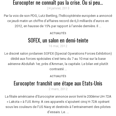
Eurocopter ne connaît pas la crise. Ou si peu…
24 janvier, 2013
Par la voix de son PDG, Lutz Bertling, l’hélicoptériste européen a annoncé
ce jeudi matin un chiffre d’affaires record de 6,3 milliards d’euros en
2012, en hausse de 15% par rapport à l’année dernière. Il ...
ACTUALITÉS
SOFEX, un salon en demi-teinte
16 mai, 2012
Le discret salon jordanien SOFEX (Special Operations Forces Exhibition)
dédié aux forces spéciales s'est tenu du 7 au 10 mai sur la base
aérienne Abdullah 1er, près d'Amman, la capitale. Le bilan est plutôt
contrasté ...
ACTUALITÉS
Eurocopter franchit une étape aux Etats-Unis
2 mars, 2012
La filiale américaine d’Eurocopter annonce avoir livré le 200ème UH-72A
« Lakota » à l’US Army. A ces appareils s’ajoutent cinq H-72A opérant
sous les couleurs de l’US Navy et destinés à l’entrainement des pilotes
d’essais. Le. ...