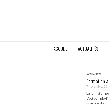
ACCUEIL
ACTUALITÉS
ACTUALITÉS
Formation a
7 novembre, 201
La formation pou
s’est complexifi
dorénavant appr