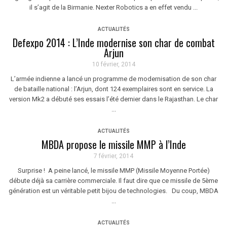
il s’agit de la Birmanie. Nexter Robotics a en effet vendu ...
ACTUALITÉS
Defexpo 2014 : L’Inde modernise son char de combat
Arjun
10 février, 2014
L’armée indienne a lancé un programme de modernisation de son char
de bataille national : l’Arjun, dont 124 exemplaires sont en service. La
version Mk2 a débuté ses essais l’été dernier dans le Rajasthan. Le char
...
ACTUALITÉS
MBDA propose le missile MMP à l’Inde
7 février, 2014
Surprise ! A peine lancé, le missile MMP (Missile Moyenne Portée)
débute déjà sa carrière commerciale. Il faut dire que ce missile de 5ème
génération est un véritable petit bijou de technologies. Du coup, MBDA
...
ACTUALITÉS