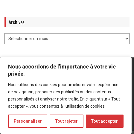
Archives
Nous accordons de l’importance à votre vie
privée.
Nous utilisons des cookies pour améliorer votre expérience
Mentions légales
-
Politique de confidentialité
de navigation, proposer des publicités ou des contenus
personnalisés et analyser notre trafic. En cliquant sur « Tout
Bluesky
LinkedIn
Twitter
accepter », vous consentez à l’utilisation de cookies.
Personnaliser
Tout rejeter
Tout accepter
© Forces Operations Blog - 2022