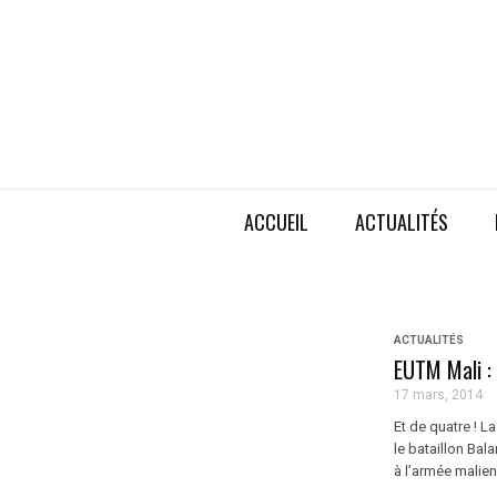
ACCUEIL
ACTUALITÉS
ACTUALITÉS
EUTM Mali : 
17 mars, 2014
Et de quatre ! L
le bataillon Ba
à l’armée malien