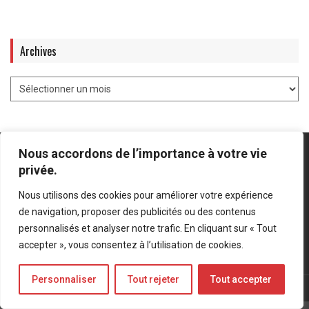
Archives
Nous accordons de l’importance à votre vie
privée.
Nous utilisons des cookies pour améliorer votre expérience
Mentions légales
-
Politique de confidentialité
de navigation, proposer des publicités ou des contenus
personnalisés et analyser notre trafic. En cliquant sur « Tout
Bluesky
LinkedIn
Twitter
accepter », vous consentez à l’utilisation de cookies.
Personnaliser
Tout rejeter
Tout accepter
© Forces Operations Blog - 2022