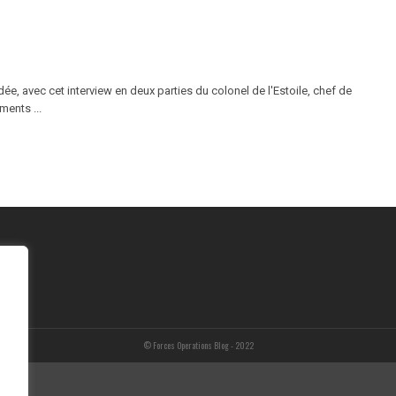
e, avec cet interview en deux parties du colonel de l'Estoile, chef de
ents ...
© Forces Operations Blog - 2022