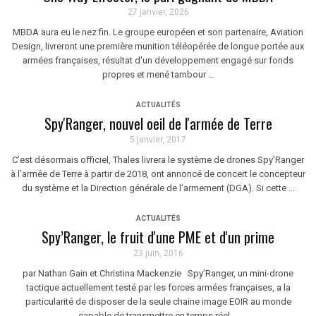
27 janvier, 2026
MBDA aura eu le nez fin. Le groupe européen et son partenaire, Aviation
Design, livreront une première munition téléopérée de longue portée aux
armées françaises, résultat d'un développement engagé sur fonds
propres et mené tambour ...
ACTUALITÉS
Spy'Ranger, nouvel oeil de l'armée de Terre
5 janvier, 2017
C’est désormais officiel, Thales livrera le système de drones Spy’Ranger
à l’armée de Terre à partir de 2018, ont annoncé de concert le concepteur
du système et la Direction générale de l’armement (DGA). Si cette ...
ACTUALITÉS
Spy’Ranger, le fruit d'une PME et d'un prime
23 juin, 2016
par Nathan Gain et Christina Mackenzie Spy’Ranger, un mini-drone
tactique actuellement testé par les forces armées françaises, a la
particularité de disposer de la seule chaine image EOIR au monde
capable de transmettre en temps réel ...