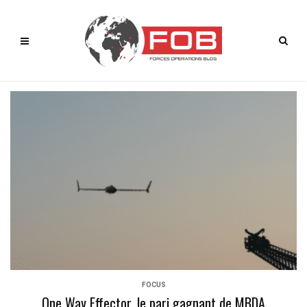
FOCUS
One Way Effector, le pari gagnant de MBDA