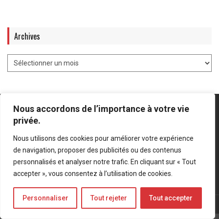
Archives
Nous accordons de l’importance à votre vie
privée.
Nous utilisons des cookies pour améliorer votre expérience
Mentions légales
-
Politique de confidentialité
de navigation, proposer des publicités ou des contenus
personnalisés et analyser notre trafic. En cliquant sur « Tout
Bluesky
LinkedIn
Twitter
accepter », vous consentez à l’utilisation de cookies.
Personnaliser
Tout rejeter
Tout accepter
© Forces Operations Blog - 2022