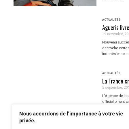
ACTUALITÉS
Agueris livr
19 novembre, 2
Nouveau succès 
décroche cette f
indonésienne au 
ACTUALITÉS
La France c
5 septembre, 20
L’Agence de l’i
officiellement c
nouvelle stratég
Nous accordons de l’importance à votre vie
privée.