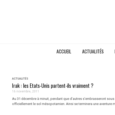
ACCUEIL
ACTUALITÉS
ACTUALITÉS
Irak : les Etats-Unis partent-ils vraiment ?
16 novembre, 2011
Au 31 décembre à minuit, pendant que d’autres s’embrasseront sous le 
officiellement le sol mésopotamien. Ainsi se terminera une aventure mi