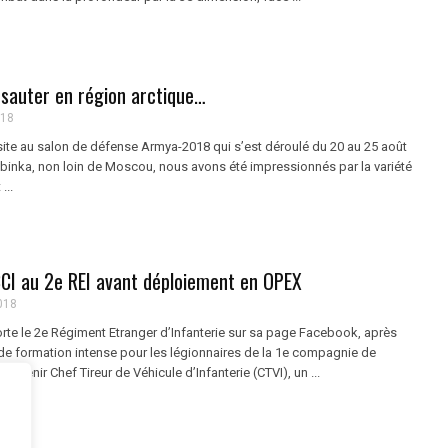
it sauter en région arctique…
018
isite au salon de défense Armya-2018 qui s’est déroulé du 20 au 25 août
binka, non loin de Moscou, nous avons été impressionnés par la variété
...
BCI au 2e REI avant déploiement en OPEX
018
te le 2e Régiment Etranger d’Infanterie sur sa page Facebook, après
e formation intense pour les légionnaires de la 1e compagnie de
devenir Chef Tireur de Véhicule d’Infanterie (CTVI), un ...