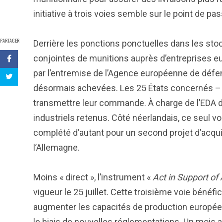
initiative à trois voies semble sur le point de pa
PARTAGER
Derrière les ponctions ponctuelles dans les sto
conjointes de munitions auprès d’entreprises eu
par l’entremise de l’Agence européenne de défen
désormais achevées. Les 25 États concernés – d
transmettre leur commande. À charge de l’EDA de
industriels retenus. Côté néerlandais, ce seul vo
complété d’autant pour un second projet d’acqui
l’Allemagne.
Moins « direct », l’instrument «
Act in Support o
vigueur le 25 juillet. Cette troisième voie bénéf
augmenter les capacités de production européen
le biais de nouvelles réglementations. Un mois av