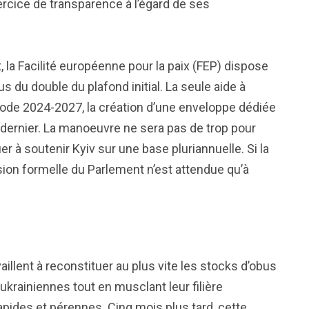
rcice de transparence à l’égard de ses
, la Facilité européenne pour la paix (FEP) dispose
s du double du plafond initial. La seule aide à
riode 2024-2027, la création d’une enveloppe dédiée
 dernier. La manoeuvre ne sera pas de trop pour
nuer à soutenir Kyiv sur une base pluriannuelle. Si la
ion formelle du Parlement n’est attendue qu’à
illent à reconstituer au plus vite les stocks d’obus
ukrainiennes tout en musclant leur filière
apides et pérennes. Cinq mois plus tard, cette