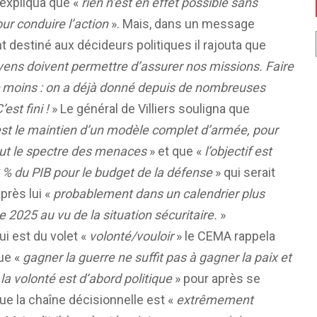
expliqua que «
rien n’est en effet possible sans
r conduire l’action
». Mais, dans un message
t destiné aux décideurs politiques il rajouta que
ens doivent permettre d’assurer nos missions. Faire
 moins : on a déjà donné depuis de nombreuses
est fini !
» Le général de Villiers souligna que
est le maintien d’un modèle complet d’armée, pour
out le spectre des menaces
» et que «
l’objectif est
2 % du PIB pour le budget de la défense
» qui serait
après lui «
probablement dans un calendrier plus
e 2025 au vu de la situation sécuritaire.
»
ui est du volet «
volonté/vouloir
» le CEMA rappela
ue «
gagner la guerre ne suffit pas à gagner la paix et
la volonté est d’abord politique
» pour après se
que la chaîne décisionnelle est «
extrêmement