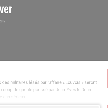
iver
 2012
 des militaires lésés par l’affaire « Louvois » seront
du coup de gueule poussé par Jean-Yves le Drian
 cas sérieux. . .