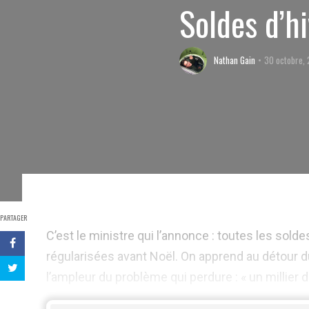
Soldes d’h
Nathan Gain
30 octobre,
PARTAGER
C’est le ministre qui l’annonce : toutes les soldes
régularisées avant Noël. On apprend au détour 
l’ampleur du problème qui perdure : « un millier de