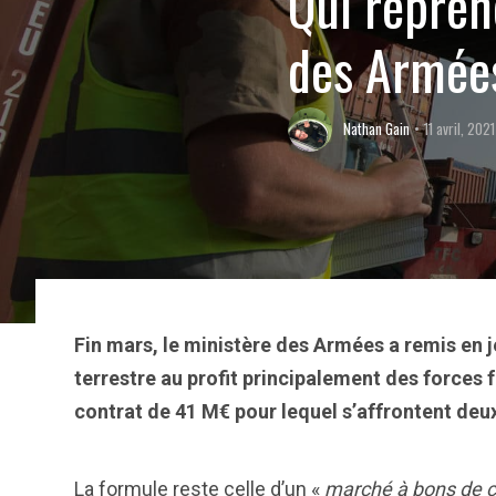
Qui reprend
des Armées
Nathan Gain
11 avril, 2021
Fin mars, le ministère des Armées a remis en j
terrestre au profit principalement des forces 
contrat de 41 M€ pour lequel s’affrontent deu
La formule reste celle d’un «
marché à bons de 