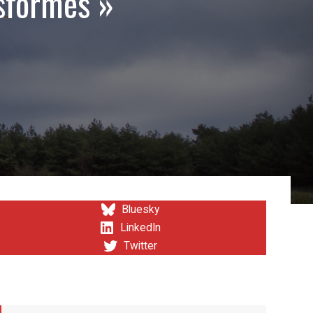
sformés »
Bluesky
LinkedIn
Twitter