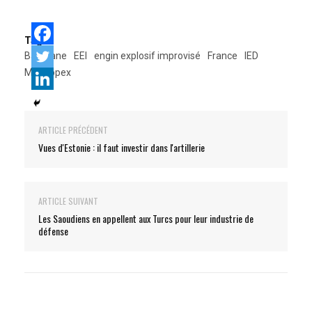
Tags:
Barkhane
EEI
engin explosif improvisé
France
IED
Mali
opex
ARTICLE PRÉCÉDENT
Vues d'Estonie : il faut investir dans l'artillerie
ARTICLE SUIVANT
Les Saoudiens en appellent aux Turcs pour leur industrie de
défense