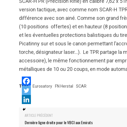
SCAR-H PR (Precision Rifle) en calibre 7,62 x 51
version tactique, avec comme nom SCAR-H TPR. Une
différence avec son ainé. Comme son grand frèr
(10 positions offertes) et en hauteur (8 positi
et les éventuelles protections balistiques du tir
Picatinny sur et sous le canon permettant l’ac
torche, désignateur laser…). Le TPR partage la 
accessoire), le même fonctionnement par emprun
métalliques de 10 ou 20 coups, en mode automa
Tags:
Eurosatory
FN Herstal
SCAR
ARTICLE PRÉCÉDENT
Dernière ligne droite pour le VBCI aux Emirats