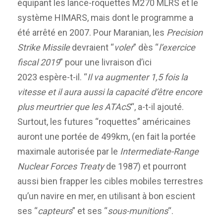
équipant les lance-roquettes M270 MLRS et le
système HIMARS, mais dont le programme a
été arrêté en 2007. Pour Maranian, les
Precision
Strike Missile
devraient “
voler
” dès “
l’exercice
fiscal 2019
” pour une livraison d’ici
2023 espère-t-il. “
Il va augmenter 1,5 fois la
vitesse et il aura aussi la capacité d’être encore
plus meurtrier que les ATAcS
“, a-t-il ajouté.
Surtout, les futures “roquettes” américaines
auront une portée de 499km, (en fait la portée
maximale autorisée par le
Intermediate-Range
Nuclear Forces Treaty
de 1987) et pourront
aussi bien frapper les cibles mobiles terrestres
qu’un navire en mer, en utilisant à bon escient
ses “
capteurs
” et ses “
sous-munitions
“.