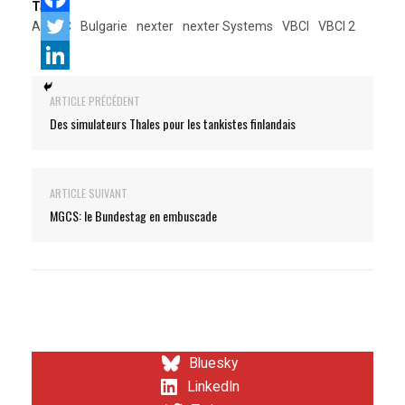
Tags:
ARTEC
Bulgarie
nexter
nexter Systems
VBCI
VBCI 2
ARTICLE PRÉCÉDENT
Des simulateurs Thales pour les tankistes finlandais
ARTICLE SUIVANT
MGCS: le Bundestag en embuscade
Bluesky
LinkedIn