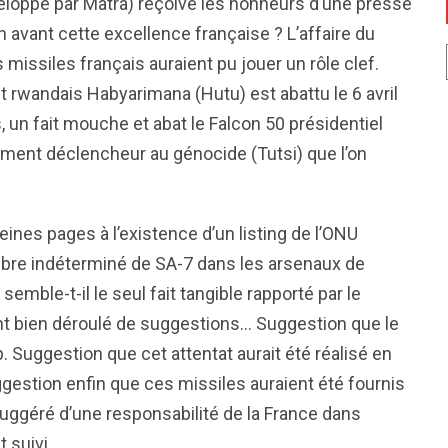
veloppé par Matra) reçoive les honneurs d’une presse
 avant cette excellence française ? L’affaire du
missiles français auraient pu jouer un rôle clef.
 rwandais Habyarimana (Hutu) est abattu le 6 avril
, un fait mouche et abat le Falcon 50 présidentiel
élément déclencheur au génocide (Tutsi) que l’on
eines pages à l’existence d’un listing de l’ONU
ombre indéterminé de SA-7 dans les arsenaux de
emble-t-il le seul fait tangible rapporté par le
ent bien déroulé de suggestions… Suggestion que le
 Suggestion que cet attentat aurait été réalisé en
ggestion enfin que ces missiles auraient été fournis
i… suggéré d’une responsabilité de la France dans
t suivi.