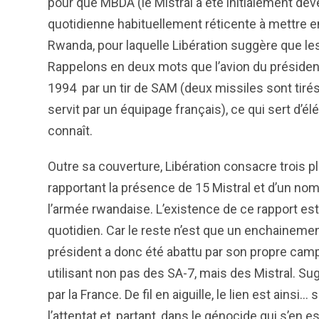
pour que MBDA (le Mistral a été initialement dé
quotidienne habituellement réticente à mettre en
Rwanda, pour laquelle Libération suggère que les 
Rappelons en deux mots que l’avion du président
1994 par un tir de SAM (deux missiles sont tirés
servit par un équipage français), ce qui sert d’
connaît.
Outre sa couverture, Libération consacre trois pl
rapportant la présence de 15 Mistral et d’un n
l’armée rwandaise. L’existence de ce rapport est s
quotidien. Car le reste n’est que un enchainem
président a donc été abattu par son propre camp.
utilisant non pas des SA-7, mais des Mistral. Su
par la France. De fil en aiguille, le lien est ains
l’attentat et, partant, dans le génocide qui s’en es