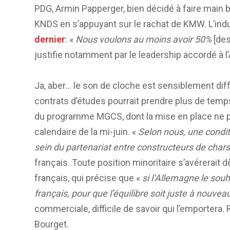
PDG, Armin Papperger, bien décidé à faire main b
KNDS en s’appuyant sur le rachat de KMW. L’indu
dernier
: «
Nous voulons au moins avoir 50%
[des
justifie notamment par le leadership accordé à l
Ja, aber… le son de cloche est sensiblement diffé
contrats d’études pourrait prendre plus de temps
du programme MGCS, dont la mise en place ne pr
calendaire de la mi-juin. «
Selon nous, une conditi
sein du partenariat entre constructeurs de chars
français. Toute position minoritaire s’avérerait d
français, qui précise que «
si l’Allemagne le sou
français, pour que l’équilibre soit juste à nouvea
commerciale, difficile de savoir qui l’emportera
Bourget.