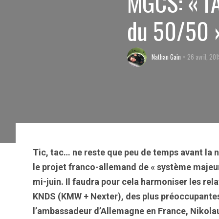
MGCS: « l'
du 50/50 
Nathan Gain
26 avril, 20
Tic, tac… ne reste que peu de temps avant la n
le projet franco-allemand de « système majeu
mi-juin. Il faudra pour cela harmoniser les rel
KNDS (KMW + Nexter), des plus préoccupantes
l’ambassadeur d’Allemagne en France, Nikola