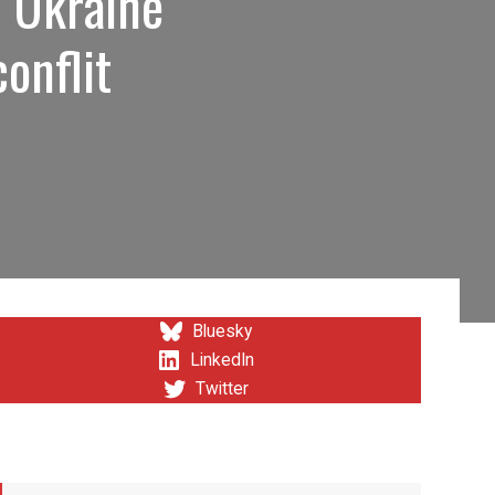
n Ukraine
onflit
Bluesky
LinkedIn
Twitter