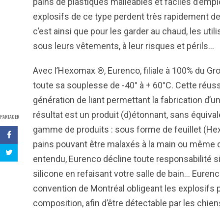
pains de plastiques malléables et faciles d’empl
explosifs de ce type perdent très rapidement de
c’est ainsi que pour les garder au chaud, les util
sous leurs vêtements, à leur risques et périls…
Avec l’Hexomax ®, Eurenco, filiale à 100% du Gr
toute sa souplesse de -40° à + 60°C. Cette réuss
génération de liant permettant la fabrication d’
résultat est un produit (d)étonnant, sans équival
PARTAGER
gamme de produits : sous forme de feuillet (He
pains pouvant être malaxés à la main ou même d
entendu, Eurenco décline toute responsabilité 
silicone en refaisant votre salle de bain… Eure
convention de Montréal obligeant les explosifs 
composition, afin d’être détectable par les chie