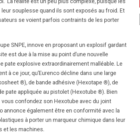
oi. La réalité est un peu plus complexe, puisque les
 leur souplesse quand ils sont exposés au froid. Et
isateurs se voient parfois contraints de les porter
oupe SNPE, innove en proposant un explosif gardant
ite est due à la mise au point d’une nouvelle
une pate explosive extraordinairement malléable. Le
ent à ce jour, qu’Eurenco décline dans une large
xosheet ®), de bande adhésive (Hexotape ®), de
e pate appliquée au pistolet (Hexotube ®). Bien
si vous confondez son Hexotube avec du joint
nco annonce également être en conformité avec la
plastiques à porter un marqueur chimique dans leur
ns et les machines.