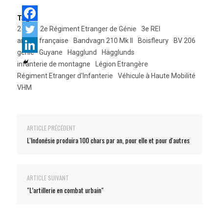
Tags:
2 REG
2e Régiment Etranger de Génie
3e REI
armée française
Bandvagn 210 Mk II
Boisfleury
BV 206
génie
Guyane
Hagglund
Hägglunds
infanterie de montagne
Légion Etrangère
Régiment Etranger d'Infanterie
Véhicule à Haute Mobilité
VHM
ARTICLE PRÉCÉDENT
L'Indonésie produira 100 chars par an, pour elle et pour d'autres
ARTICLE SUIVANT
"L’artillerie en combat urbain"