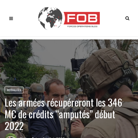
ACTUALITÉS
Les armées récupéreront les 346
M€ de crédits “amputés” début
2022