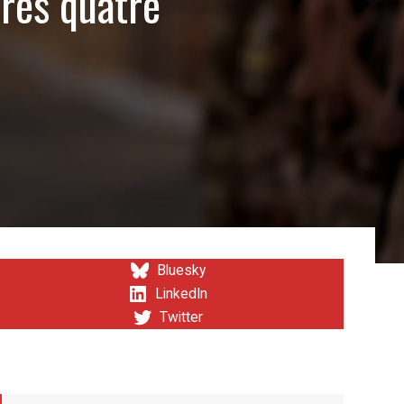
près quatre
Bluesky
LinkedIn
Twitter