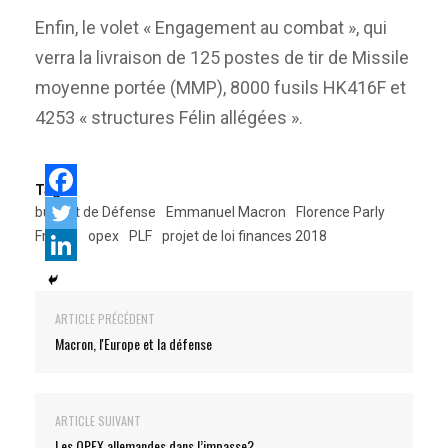
Enfin, le volet « Engagement au combat », qui
verra la livraison de 125 postes de tir de Missile
moyenne portée (MMP), 8000 fusils HK416F et
4253 « structures Félin allégées ».
Tags:
budget de Défense
Emmanuel Macron
Florence Parly
France
opex
PLF
projet de loi finances 2018
ARTICLE PRÉCÉDENT
Macron, l'Europe et la défense
ARTICLE SUIVANT
Les OPEX allemandes dans l’impasse?