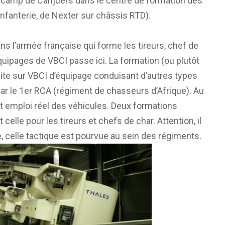
e camp de Canjuers dans le centre de formation des
nfanterie, de Nexter sur châssis RTD).
ns l’armée française qui forme les tireurs, chef de
quipages de VBCI passe ici. La formation (ou plutôt
duite sur VBCI d’équipage conduisant d’autres types
par le 1er RCA (régiment de chasseurs d’Afrique). Au
et emploi réel des véhicules. Deux formations
 celle pour les tireurs et chefs de char. Attention, il
ue, celle tactique est pourvue au sein des régiments.