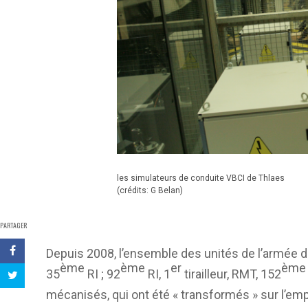
les simulateurs de conduite VBCI de Thlaes
(crédits: G Belan)
PARTAGER
Depuis 2008, l’ensemble des unités de l’armée de 
ème
ème
er
ème
35
RI ; 92
RI, 1
tirailleur, RMT, 152
mécanisés, qui ont été « transformés » sur l’em