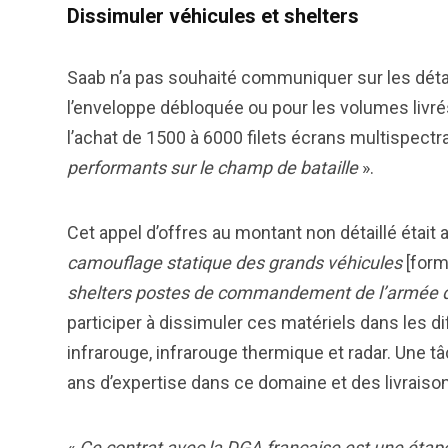
Dissimuler véhicules et shelters
Saab n’a pas souhaité communiquer sur les détai
l’enveloppe débloquée ou pour les volumes livré
l’achat de 1500 à 6000 filets écrans multispectr
performants sur le champ de bataille
».
Cet appel d’offres au montant non détaillé était 
camouflage statique des grands véhicules
[form
shelters postes de commandement de l’armée d
participer à dissimuler ces matériels dans les di
infrarouge, infrarouge thermique et radar. Une t
ans d’expertise dans ce domaine et des livrais
«
Ce contrat avec la DGA française est une étape