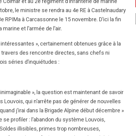
 Colmar et au 2e régiment d’infanterie de marine
obre, le ministre se rendra au 4e RE à Castelnaudary
3e RPIMa à Carcassonne le 15 novembre. D’ici la fin
 marine et l’armée de l’air.
et intéressantes », certainement obtenues grâce à la
à travers des rencontre directes, sans chefs ni
rois séries d’inquiétudes :
 inimaginable », la question est maintenant de savoir
s Louvois, qui n’arrête pas de générer de nouvelles
quand j’irai dans la Brigade Alpine début décembre »
e se profiler : l’abandon du système Louvois,
 Soldes illisibles, primes trop nombreuses,