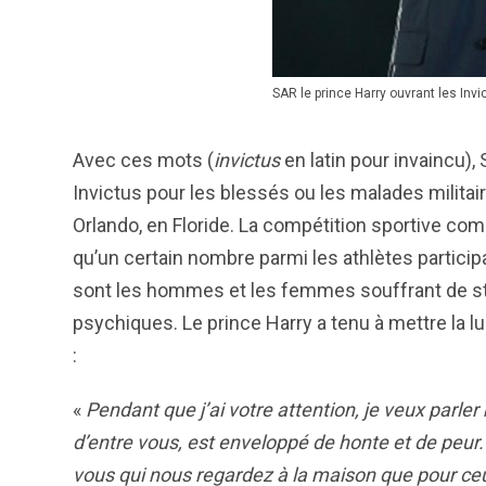
SAR le prince Harry ouvrant les In
Avec ces mots (
invictus
en latin pour invaincu)
Invictus pour les blessés ou les malades militai
Orlando, en Floride. La compétition sportive co
qu’un certain nombre parmi les athlètes partic
sont les hommes et les femmes souffrant de st
psychiques. Le prince Harry a tenu à mettre la 
:
«
P
endant
que j’a
i
votre attention, je veux parle
d’entre vous, est enveloppé d
e
honte et
de
peur.
vous
qui nous
regardez à la maison que pour c