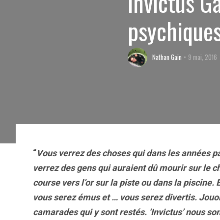
Invictus G
psychiques
Nathan Gain
9 mai, 2016
“
Vous verrez des choses qui dans les années 
verrez des gens qui aurai
en
t dû mourir sur le c
cours
e vers
l’or sur la piste ou dans la piscine.
vous serez ém
us
et … vous serez divertis. Jou
o
camarades qui y sont restés.
‘Invictus’ nous s