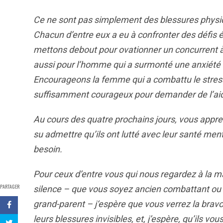
Ce ne sont pas simplement des blessures physi
Chacun d’entre eux a eu à confronter des défi
mettons debout pour ovationner un concurrent
aussi pour l’homme qui a surmonté une anxiété si 
Encourageons la femme qui a combattu le stress
suffisamment courageux pour demander de l’aid
Au cours des quatre prochains jours, vous appre
su admettre qu’ils ont lutté avec leur santé mental
besoin.
Pour ceux d’entre vous
qui nous regardez
à la m
PARTAGER
silence –
que vous soyez
ancien combattant ou 
grand-parent –
j
‘espère que vous v
erre
z la brav
leurs
blessures invisibles, et, j’espère,
qu’ils
vou