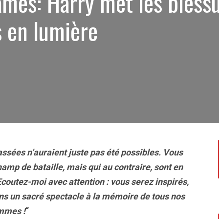
ames: Harry met les bless
 en lumière
passées
n’
aurai
ent juste
pas été possible
s
. Vous
hamp de bataille, mais qui au contraire, sont en
 Ecoutez-moi avec attention : vous serez inspirés,
ns un sacré
spectacle à la mémoire de tous nos
ommes !
“