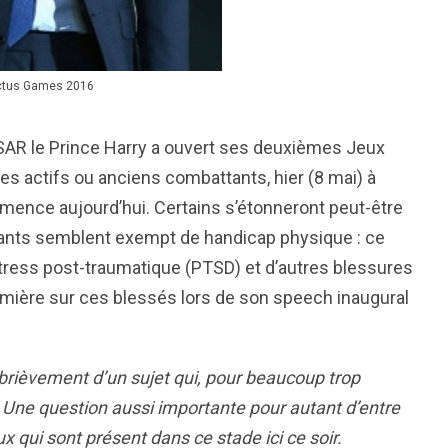
victus Games 2016
, SAR le Prince Harry a ouvert ses deuxièmes Jeux
res actifs ou anciens combattants, hier (8 mai) à
mmence aujourd’hui. Certains s’étonneront peut-être
ipants semblent exempt de handicap physique : ce
ress post-traumatique (PTSD) et d’autres blessures
lumière sur ces blessés lors de son speech inaugural
r brièvement
d’un
sujet
qui, pour beaucoup trop
 Une question aussi important
e
pour
autant
d’entre
eux
qui sont
présent dans ce stade
ici
ce soir.