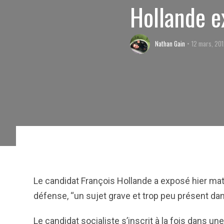
Hollande e
Nathan Gain
12 mars, 20
Le candidat François Hollande a exposé hier mati
défense, “un sujet grave et trop peu présent da
Le candidat socialiste s’inscrit à la fois dans u