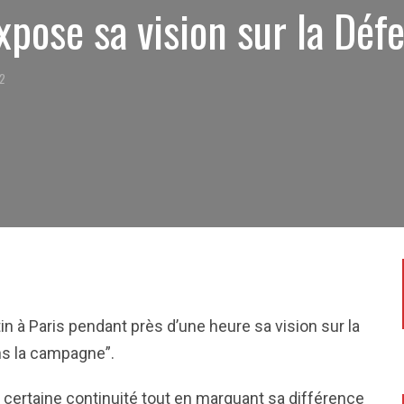
xpose sa vision sur la Déf
12
n à Paris pendant près d’une heure sa vision sur la
ns la campagne”.
ne certaine continuité tout en marquant sa différence