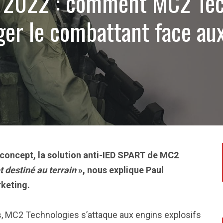
y 2022 : comment MC2 Tec
ger le combattant face au
2
 concept, la solution anti-IED SPART de MC2
et destiné au terrain
», nous explique Paul
rketing.
es, MC2 Technologies s’attaque aux engins explosifs