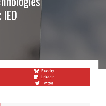
hnologies
x IED
Bluesky
LinkedIn
Twitter