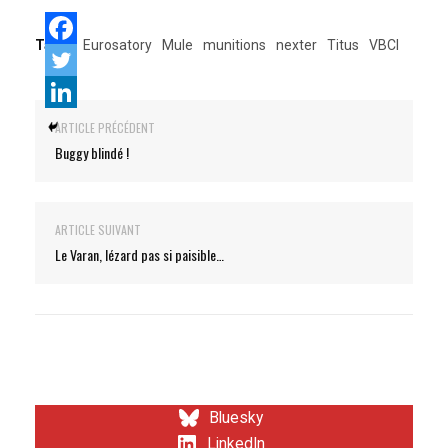
Tags:
Eurosatory
Mule
munitions
nexter
Titus
VBCI
ARTICLE PRÉCÉDENT
Buggy blindé !
ARTICLE SUIVANT
Le Varan, lézard pas si paisible…
Bluesky
LinkedIn