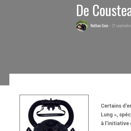
De Coustea
Nathan Gain
21 septembr
Certains d’e
Lung », spéc
à l’initiat