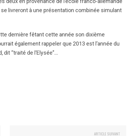
 les deux en provenance de l’école franco-allemande
 se livreront à une présentation combinée simulant
 cette dernière fêtant cette année son dixième
 pourrait également rappeler que 2013 est l’année du
 dit “traité de l’Elysée”…
ARTICLE SUIVANT