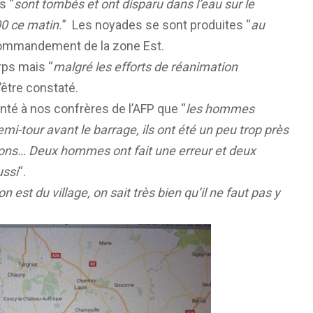
s “
sont tombés et ont disparu dans l’eau sur le
0 ce matin.
” Les noyades se sont produites “
au
 commandement de la zone Est.
rps mais “
malgré les efforts de réanimation
’être constaté.
té à nos confrères de l’AFP que “
les hommes
emi-tour avant le barrage, ils ont été un peu trop près
llons… Deux hommes ont fait une erreur et deux
ussi
“.
on est du village, on sait très bien qu’il ne faut pas y