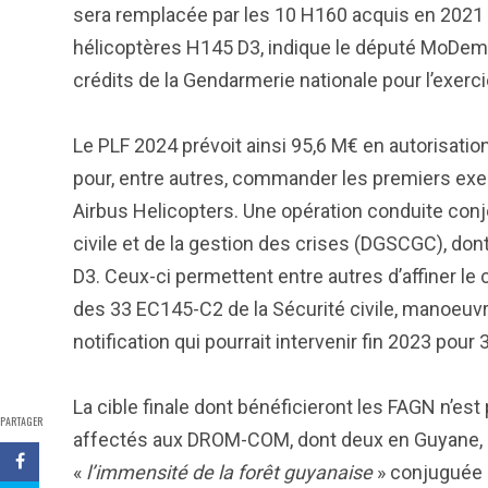
sera remplacée par les 10 H160 acquis en 2021 g
hélicoptères H145 D3, indique le député MoDem 
crédits de la Gendarmerie nationale pour l’exerc
Le PLF 2024 prévoit ainsi 95,6 M€ en autorisati
pour, entre autres, commander les premiers exe
Airbus Helicopters. Une opération conduite conj
civile et de la gestion des crises (DGSCGC), do
D3. Ceux-ci permettent entre autres d’affiner l
des 33 EC145-C2 de la Sécurité civile, manoeuvr
notification qui pourrait intervenir fin 2023 pour
La cible finale dont bénéficieront les FAGN n’es
PARTAGER
affectés aux DROM-COM, dont deux en Guyane, un 
«
l’immensité de la forêt guyanaise
» conjuguée 