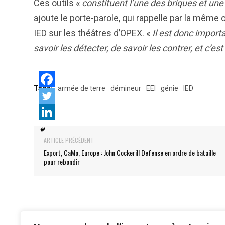
Ces outils «
constituent l’une des briques et u
ajoute le porte-parole, qui rappelle par la mêm
IED sur les théâtres d’OPEX. «
Il est donc import
savoir les détecter, de savoir les contrer, et c’e
Tags:
armée de terre
démineur
EEI
génie
IED
ARTICLE PRÉCÉDENT
Export, CaMo, Europe : John Cockerill Defense en ordre de bataille
pour rebondir