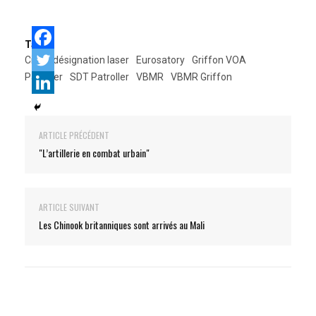
Tags:
Cilas
désignation laser
Eurosatory
Griffon VOA
Patroller
SDT Patroller
VBMR
VBMR Griffon
ARTICLE PRÉCÉDENT
"L’artillerie en combat urbain"
ARTICLE SUIVANT
Les Chinook britanniques sont arrivés au Mali