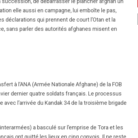
sa succession, de débarrasser le plancher afghan un
ation elle aussi en campagne, lui emboîte le pas,
s déclarations qui prennent de court l’Otan et la
e, sans parler des autorités afghanes misent en
ansfert à l’ANA (Armée Nationale Afghane) de la FOB
vier dernier quatre soldats français. Le processus
e avec l’arrivée du Kandak 34 de la troisième brigade
interarmées) a basculé sur l’emprise de Tora et les
çais ont quitté les lieux en cinq convois. Il ne reste