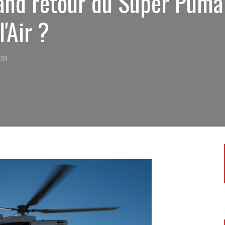
and retour du Super Pum
l'Air ?
019