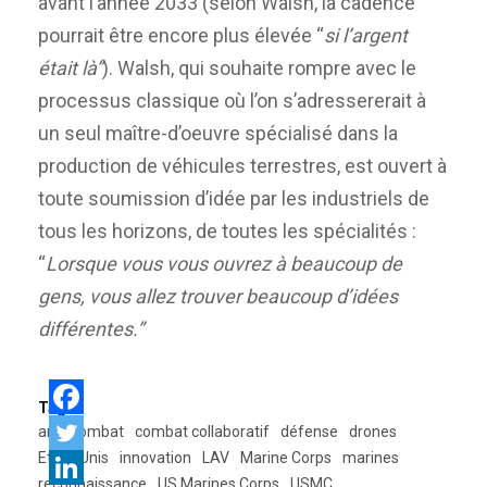
avant l’année 2033 (selon Walsh, la cadence
pourrait être encore plus élevée “
si l’argent
était là”
). Walsh, qui souhaite rompre avec le
processus classique où l’on s’adressererait à
un seul maître-d’oeuvre spécialisé dans la
production de véhicules terrestres, est ouvert à
toute soumission d’idée par les industriels de
tous les horizons, de toutes les spécialités :
“
Lorsque vous vous ouvrez à beaucoup de
gens, vous allez trouver beaucoup d’idées
différentes.”
Tags:
arv
combat
combat collaboratif
défense
drones
Etats-Unis
innovation
LAV
Marine Corps
marines
reconnaissance
US Marines Corps
USMC