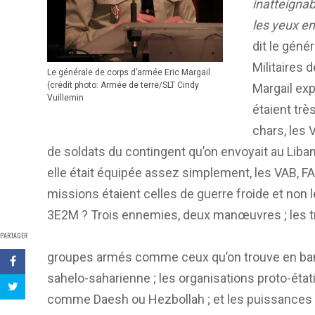
inatteigna
les yeux en
dit le géné
Militaires 
Le générale de corps d’armée Eric Margail
(crédit photo: Armée de terre/SLT Cindy
Margail exp
Vuillemin
étaient trè
chars, les 
de soldats du contingent qu’on envoyait au Liban
elle était équipée assez simplement, les VAB, F
missions étaient celles de guerre froide et non 
3E2M ? Trois ennemies, deux manœuvres ; les t
PARTAGER
groupes armés comme ceux qu’on trouve en b
sahelo-saharienne ; les organisations proto-état
comme Daesh ou Hezbollah ; et les puissances