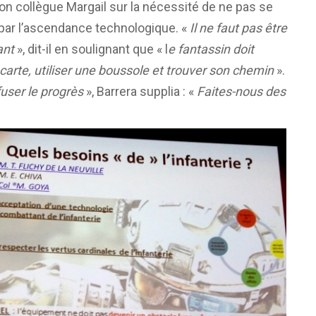
on collègue Margail sur la nécessité de ne pas se
 par l’ascendance technologique. «
Il ne faut pas être
ant
», dit-il en soulignant que « l
e fantassin doit
 carte, utiliser une boussole et trouver son chemin
».
fuser le progrès
», Barrera supplia : «
F
aites-nous des