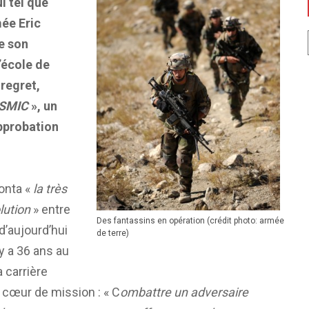
ui tel que
mée Eric
de son
’école de
 regret,
 SMIC
», un
pprobation
onta «
la très
lution
» entre
Des fantassins en opération (crédit photo: armée
 d’aujourd’hui
de terre)
l y a 36 ans au
 carrière
 cœur de mission : « C
ombattre un adversaire