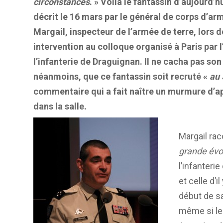
circonstances
. » Voilà le fantassin d’aujourd’h
décrit le 16 mars par le général de corps d’ar
Margail, inspecteur de l’armée de terre, lors 
intervention au colloque organisé à Paris par l
l’infanterie de Draguignan. Il ne cacha pas son
néanmoins, que ce fantassin soit recruté «
au
commentaire qui a fait naître un murmure d’a
dans la salle.
Margail rac
grande évo
l’infanterie
et celle d’i
début de sa
même si le