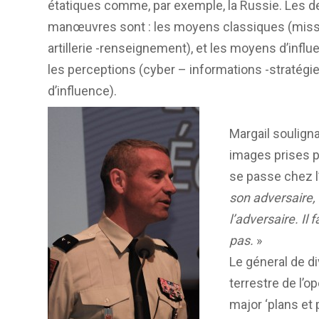
étatiques comme, par exemple, la Russie. Les d
manœuvres sont : les moyens classiques (miss
artillerie -renseignement), et les moyens d’influ
les perceptions (cyber – informations -stratégi
d’influence).
Margail soulign
images prises pa
se passe chez l’
son adversaire, 
l’adversaire. Il 
pas.
»
Le géneral de d
terrestre de l’o
major ‘plans et 