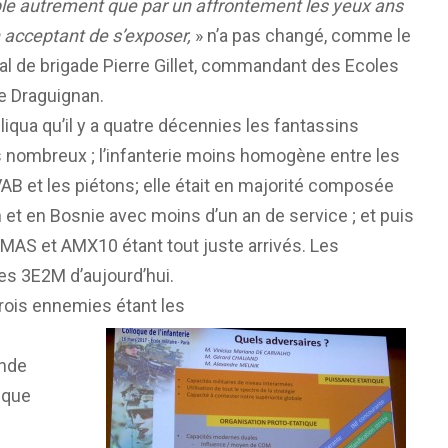
ble autrement que par un affrontement les yeux ans
 acceptant de s’exposer,
» n’a pas changé, comme le
ral de brigade Pierre Gillet, commandant des Ecoles
de Draguignan.
liqua qu’il y a quatre décennies les fantassins
s nombreux ; l’infanterie moins homogène entre les
VAB et les piétons; elle était en majorité composée
 et en Bosnie avec moins d’un an de service ; et puis
AMAS et AMX10 étant tout juste arrivés. Les
les 3E2M d’aujourd’hui.
rois ennemies étant les
ande
ique