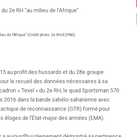
eu de l’Afrique” (Crédit photo: 2e RH/ECPAD)
15 au profit des hussards et du 28e groupe
pour le recueil des données nécessaires à sa
scadron « Texel » du 2e RH, le quad Sportsman 570
s 2016 dans la bande sahélo-saharienne avec
 tactique de reconnaissance (GTR) formé pour
les éloges de l’État-major des armées (EMA).
eur a aujourd’hui pleinement démontré sa pertinence