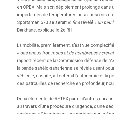
en OPEX. Mais son déploiement prolongé dans u
importantes de températures aura aussi mis en
Sportsman 570 se serait
in fine
révélé «
un peu 
Barkhane, explique le 2e RH.
La mobilité, premièrement, s’est vue complexifi
«
des pneus trop mous et de nombreuses creva
rapport récent de la Commission défense de l’As
la bande sahélo-saharienne se révèle usant pour 
véhicule, ensuite, affecterait l’autonomie et la 
des patrouilles de recherche en profondeur, nou
Deux éléments de RETEX parmi d’autres qui auron
au travers d’une procédure d’urgence, d’une sec
choix des « Chamborant » se porterait sur le Sp