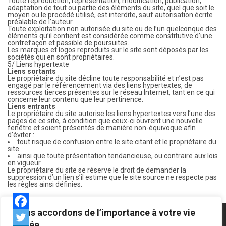
Toute reproduction, représentation, modification, publication,
adaptation de tout ou partie des éléments du site, quel que soit le
moyen ou le procédé utilisé, est interdite, sauf autorisation écrite
préalable de l’auteur.
Toute exploitation non autorisée du site ou de l’un quelconque des
éléments qu’il contient est considérée comme constitutive d’une
contrefaçon et passible de poursuites.
Les marques et logos reproduits sur le site sont déposés par les
sociétés qui en sont propriétaires.
5/ Liens hypertexte
Liens sortants
Le propriétaire du site décline toute responsabilité et n’est pas
engagé par le référencement via des liens hypertextes, de
ressources tierces présentes sur le réseau Internet, tant en ce qui
concerne leur contenu que leur pertinence.
Liens entrants
Le propriétaire du site autorise les liens hypertextes vers l’une des
pages de ce site, à condition que ceux-ci ouvrent une nouvelle
fenêtre et soient présentés de manière non-équivoque afin
d’éviter :
tout risque de confusion entre le site citant et le propriétaire du
site
ainsi que toute présentation tendancieuse, ou contraire aux lois
en vigueur.
Le propriétaire du site se réserve le droit de demander la
suppression d’un lien s’il estime que le site source ne respecte pas
les règles ainsi définies.
Nous accordons de l’importance à votre vie
privée.